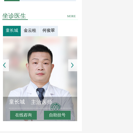
坐诊医生
MORE
童长城
金云桂
何俊翠
童长城
主治医师
在线咨询
自助挂号