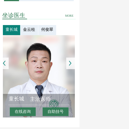
坐诊医生
MORE
童长城
金云桂
何俊翠
童长城
主治医师
在线咨询
自助挂号