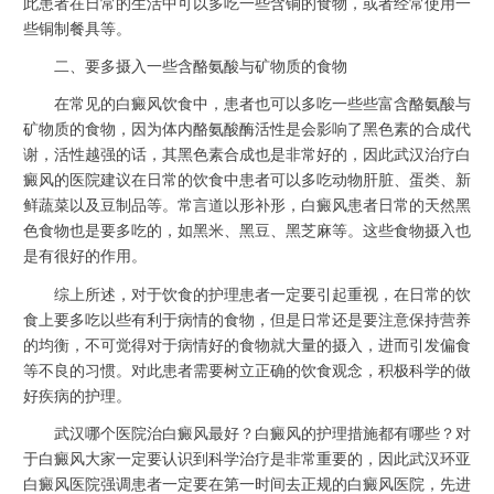
此患者在日常的生活中可以多吃一些含铜的食物，或者经常使用一
些铜制餐具等。
二、要多摄入一些含酪氨酸与矿物质的食物
在常见的白癜风饮食中，患者也可以多吃一些些富含酪氨酸与
矿物质的食物，因为体内酪氨酸酶活性是会影响了黑色素的合成代
谢，活性越强的话，其黑色素合成也是非常好的，因此武汉治疗白
癜风的医院建议在日常的饮食中患者可以多吃动物肝脏、蛋类、新
鲜蔬菜以及豆制品等。常言道以形补形，白癜风患者日常的天然黑
色食物也是要多吃的，如黑米、黑豆、黑芝麻等。这些食物摄入也
是有很好的作用。
综上所述，对于饮食的护理患者一定要引起重视，在日常的饮
食上要多吃以些有利于病情的食物，但是日常还是要注意保持营养
的均衡，不可觉得对于病情好的食物就大量的摄入，进而引发偏食
等不良的习惯。对此患者需要树立正确的饮食观念，积极科学的做
好疾病的护理。
武汉哪个医院治白癜风最好？白癜风的护理措施都有哪些？对
于白癜风大家一定要认识到科学治疗是非常重要的，因此武汉环亚
白癜风医院强调患者一定要在第一时间去正规的白癜风医院，先进