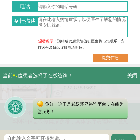
电话
病情描述
温馨提示：
预约成功后我院值班医生将与您联系，安
排医生及确认详细就诊时间。
武汉市硚口区解放大道479号
当前
87
位患者选择了在线咨询！
关闭
免费电话：
027-83886690
你好，这里是武汉环亚咨询平台，在线为
Copyright 2023 武汉环亚中医白癜风医院
您服务！
本网站信息仅做健康参考，具体诊疗请遵医师意见
鄂公网安备 42010402000616号